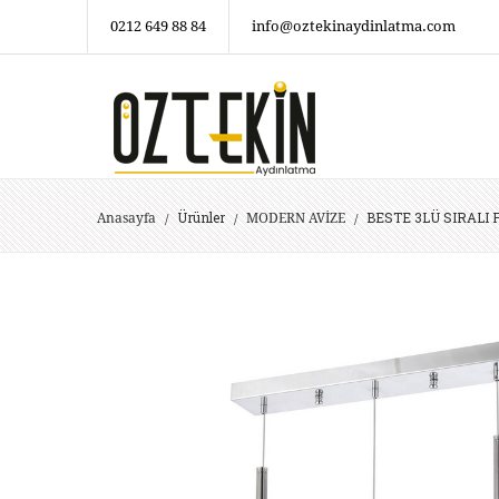
0212 649 88 84
info@oztekinaydinlatma.com
Ürünler
BESTE 3LÜ SIRALI
Anasayfa
MODERN AVİZE
/
/
/