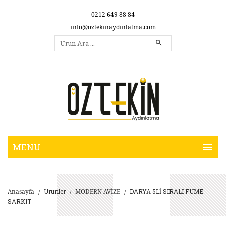
0212 649 88 84
info@oztekinaydinlatma.com
Ürünler
DARYA 5Lİ SIRALI FÜME
Anasayfa
MODERN AVİZE
/
/
/
SARKIT