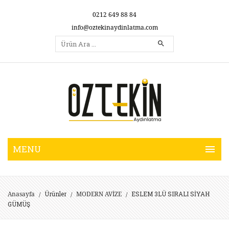
0212 649 88 84
info@oztekinaydinlatma.com
Ürünler
ESLEM 3LÜ SIRALI SİYAH
Anasayfa
MODERN AVİZE
/
/
/
GÜMÜŞ