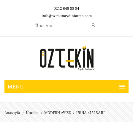
0212 649 88 84
info@oztekinaydinlatma.com
Ürünler
İRİNA 4LÜ SARI
Anasayfa
MODERN AVİZE
/
/
/