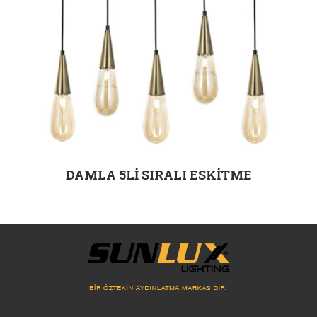
DAMLA 5Lİ SIRALI ESKİTME