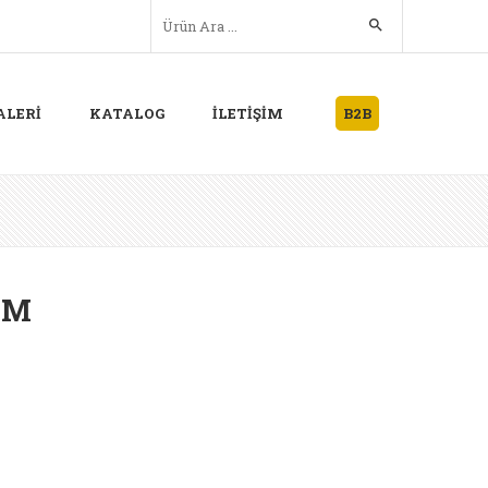
ALERİ
KATALOG
İLETİŞİM
B2B
OM