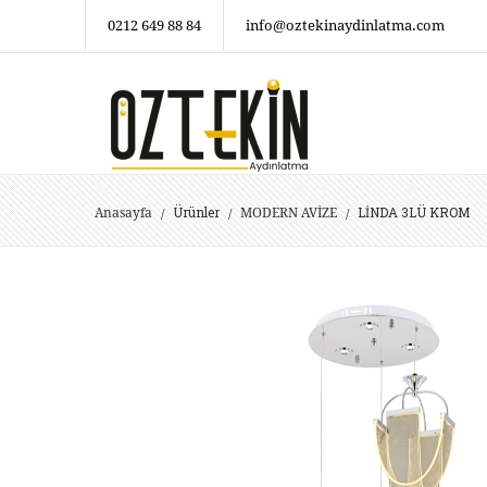
0212 649 88 84
info@oztekinaydinlatma.com
Ürünler
LİNDA 3LÜ KROM
Anasayfa
MODERN AVİZE
/
/
/