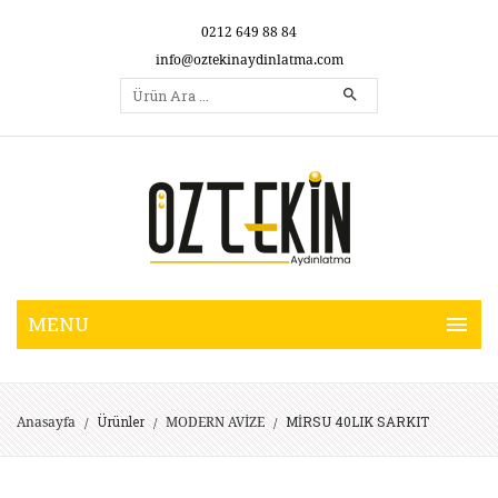
0212 649 88 84
info@oztekinaydinlatma.com
Ürünler
MİRSU 40LIK SARKIT
Anasayfa
MODERN AVİZE
/
/
/