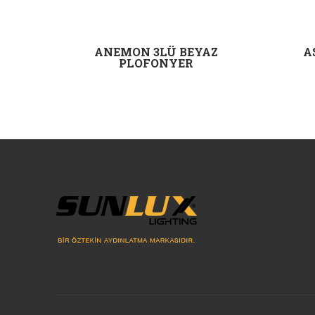
K
ANEMON 3LÜ BEYAZ
A
PLOFONYER