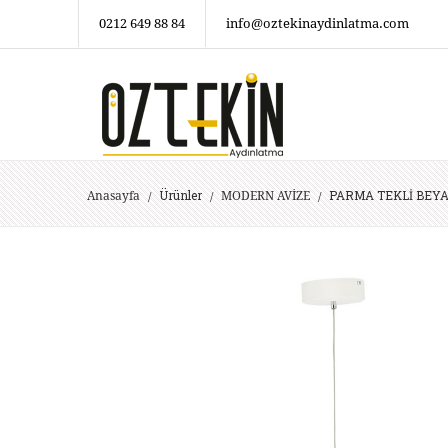
0212 649 88 84
info@oztekinaydinlatma.com
Ürünler
PARMA TEKLİ BEY
Anasayfa
MODERN AVİZE
/
/
/