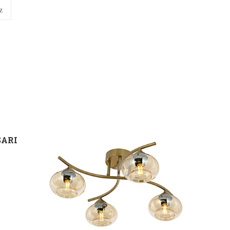
Z
SARI