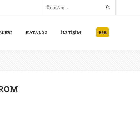
ALERİ
KATALOG
İLETİŞİM
B2B
KROM