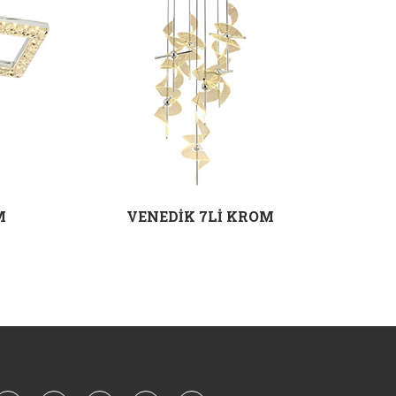
M
VENEDİK 7Lİ KROM
ZÜ