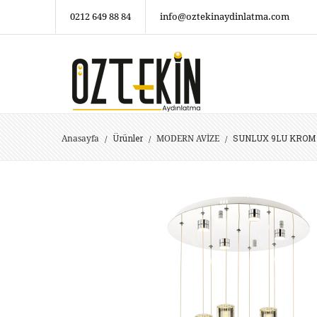
0212 649 88 84
info@oztekinaydinlatma.com
Ürünler
SUNLUX 9LU KROM
Anasayfa
MODERN AVİZE
/
/
/