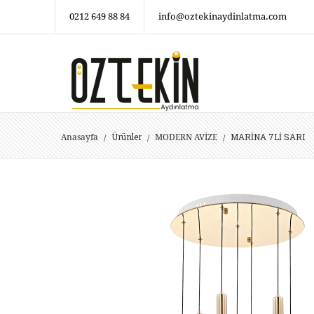
0212 649 88 84
info@oztekinaydinlatma.com
Ürünler
MARİNA 7Lİ SARI
Anasayfa
MODERN AVİZE
/
/
/