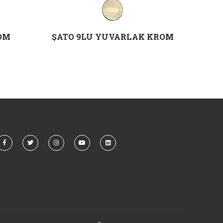
ROM
ŞATO 9LU YUVARLAK KROM
MON