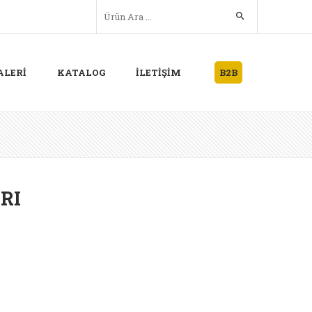
ALERİ
KATALOG
İLETİŞİM
B2B
RI