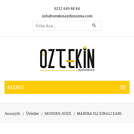
0212 649 88 84
info@oztekinaydinlatma.com
Ürünler
MARİNA 5Lİ SIRALI SARI
Anasayfa
MODERN AVİZE
/
/
/