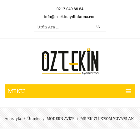
0212 649 88 84
info@oztekinaydinlatma.com
Ürünler
MİLEN 7Lİ KROM YUVARLAK
Anasayfa
MODERN AVİZE
/
/
/